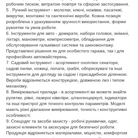
робочим тиском, витратою повітря та сферою застосування.
5 . Ручний інструмент - молотки, ключі, ножівки, пасатижі,
викрутки, монтажні та сантехнічні вироби. Кожна позиція
розроблена з урахуванням зручності використання, форми
рукоятки та умов роботи.
6. Інструменти для авто - домкрати, набори головок, знімачі,
ліхтарі, манометри, компресометри, обладнання для
обслуговування гальмівної системи та шиномонтажу.
Представлені рішення як для особистого гаража, так і для
професійних автомайстерень.
7. Садовий інструмент - асортимент охоплює секатори,
садові пилки, ножиці, лопати, граблі, обприскувачі та інші
інструменти для догляду за садом і присадибною ділянкою.
Вироби відрізняються конструкцією, довжиною лез і типом
механізму.
8. Вимірювальні прилади - в асортименті ви можете знайти
рулетки, рівні, лазерні нівеліри, штангенциркулі, індикатори
та інші пристрої для точного контролю параметрів. Моделі
мають різні діапазони вимірювання, точність і конструктивні
особливості.
9. Спецодяг та засоби захисту - робочі рукавички, одяг,
захисні елементи та аксесуари для безпечної роботи.
Продукція відрізняється матеріалами, міцністю, комфортом