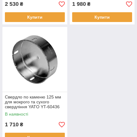
2 530
1 980
₴
₴
Купити
Купити
Свердло по каменю 125 мм
для мокрого та сухого
свердління YATO YT-60436
В наявності
1 710
₴