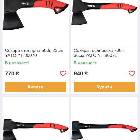
Сокира столярна 500г, 23см
Сокира теслярська 700г,
YATO YT-80070
36см YATO YT-80071
В наявності
В наявності
770
940
₴
₴
Купити
Купити