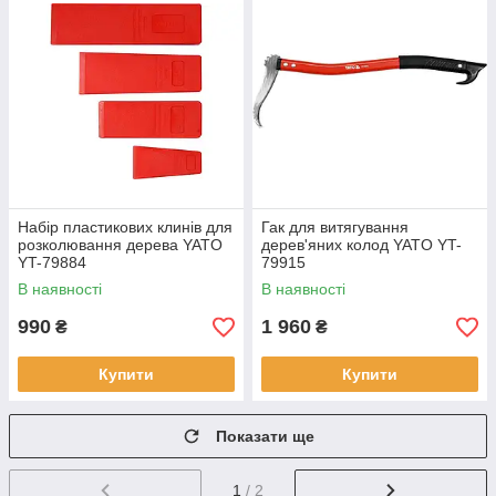
Набір пластикових клинів для
Гак для витягування
розколювання дерева YATO
дерев'яних колод YATO YT-
YT-79884
79915
В наявності
В наявності
990
1 960
₴
₴
Купити
Купити
Показати ще
1
/ 2