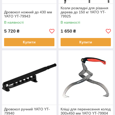
Козли розкладні для різання
Дровокол ножний до 430 мм
дерева до 150 кг YATO YT-
YATO YT-79943
79925
В наявності
В наявності
5 720
1 650
₴
₴
Купити
Купити
Дровокол ручний YATO YT-
Кліщі для перенесення колод
79940
300х450 мм YATO YT-79904