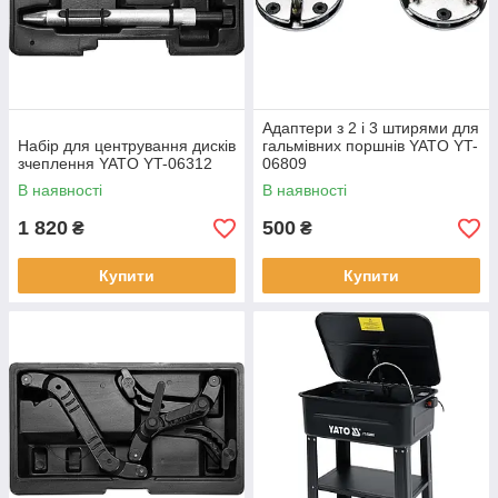
Адаптери з 2 і 3 штирями для
Набір для центрування дисків
гальмівних поршнів YATO YT-
зчеплення YATO YT-06312
06809
В наявності
В наявності
1 820
500
₴
₴
Купити
Купити