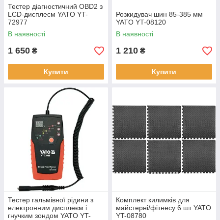
Тестер діагностичний OBD2 з
LCD-дисплеєм YATO YT-
Розкидувач шин 85-385 мм
72977
YATO YT-08120
В наявності
В наявності
1 650
1 210
₴
₴
Купити
Купити
Тестер гальмівної рідини з
Комплект килимків для
електронним дисплеєм і
майстерні/фітнесу 6 шт YATO
гнучким зондом YATO YT-
YT-08780