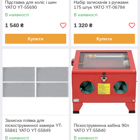
Підставка для коліс і шин
Набір затискачів з ручками
YATO YT-55690
175 штук YATO YT-06784
В наявності
В наявності
1 540
1 320
₴
₴
Купити
Купити
Захисна плівка для
піскоструминної камери YT-
Піскоструминна кабіна 90л
55841 YATO YT-55849
YATO YT-55840
В наявності
В наявності