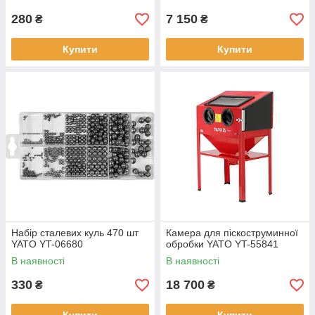
280
7 150
₴
₴
Купити
Купити
Набір сталевих куль 470 шт
Камера для піскоструминної
YATO YT-06680
обробки YATO YT-55841
В наявності
В наявності
330
18 700
₴
₴