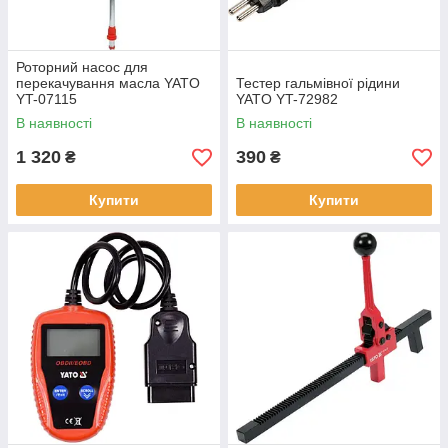
Роторний насос для
перекачування масла YATO
Тестер гальмівної рідини
YT-07115
YATO YT-72982
В наявності
В наявності
1 320
390
₴
₴
Купити
Купити