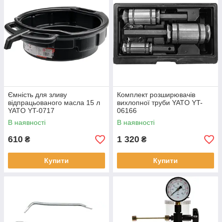
Ємність для зливу
Комплект розширювачів
відпрацьованого масла 15 л
вихлопної труби YATO YT-
YATO YT-0717
06166
В наявності
В наявності
610
1 320
₴
₴
Купити
Купити