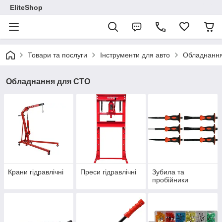
EliteShop
Товари та послуги
Інструменти для авто
Обладнанн
Обладнання для СТО
Крани гідравлічні
Преси гідравлічні
Зубила та
пробійники