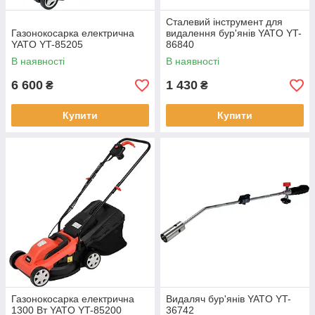
Сталевий інструмент для
Газонокосарка електрична
видалення бур'янів YATO YT-
YATO YT-85205
86840
В наявності
В наявності
6 600
1 430
₴
₴
Купити
Купити
Газонокосарка електрична
Видаляч бур'янів YATO YT-
1300 Вт YATO YT-85200
36742