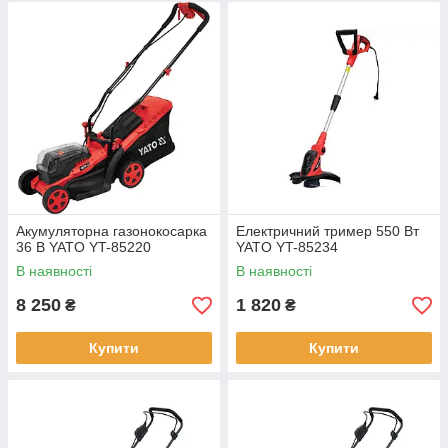
Акумуляторна газонокосарка
Електричний тример 550 Вт
36 В YATO YT-85220
YATO YT-85234
В наявності
В наявності
8 250
1 820
₴
₴
Купити
Купити