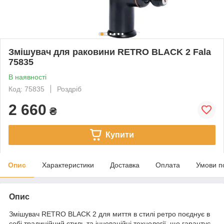
Змішувач для раковини RETRO BLACK 2 Fala
75835
В наявності
Код: 75835
Роздріб
2 660
₴
Купити
Опис
Характеристики
Доставка
Оплата
Умови п
Опис
Змішувач RETRO BLACK 2 для миття в стилі ретро поєднує в
собі традиційний стиль та інноваційні технології, що гарантує