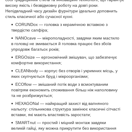
високу якість і безвідмовну роботу на довгі роки.
Непідвладний часу дизайн фурнітури ідеально доповнить
стиль класичної або сучасної кухні.
CORUNDox — головка з керамічною вставкою з
твердістю сапфіра;
NANOcave — мікрополадності, завдяки яким мастило
в головці не змивається й головка працює без збоїв
упродовж багатьох років;
ERGOsize — ергономічний змішувач, що забезпечує
комфортне використання;
CLEANbody — корпус без отворів і укримних місць, у
яких скупчуються бруд і мікроорганізми;
ECOflow — змішаний потік води з всмоктуваним
повітрям економить споживання більш ніж наполовину
та не розбризкується;
HEXAGONal — найкращий захист від вапняного
нальоту: стільникова структура замінює класичні сітчасті
вставки, які мають властивість заростати;
SMARTnut — простий і міцний монтаж завдяки
великій гайці, яку можна прикрутити без використання