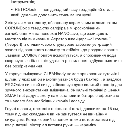
інструментів;
RETROlook — непідвладний часу традиційний стиль,
який ідеально доповнить стиль вашої кухні.
Змішувач має головку, обладнану керамічним агломератом
CORUNDox з твердістю сапфіра з мікроскопічними
заглибленнями на поверхні NANOcave, що захищають
мастило від вимивання. Аератор швейцарської компанії
(Neoperl) із стільниковою структурою забезпечує кращий
захист від вапняного нальоту та стійкість до роздавлювання.
Завдяки ECOflow повітря всмоктується, а споживання води
скорочується більш ніж удвічі, а розпилення відбувається тихо
без розбризкування.
У корпусі змішувача CLEANbody немає прихованих куточків і
щілин, у яких міг би накопичуватися бруд і бактерії, а завдяки
ERGOsize високий вихід забезпечує дуже великий простір для
зручного використання змішувача. Унікальні технічні рішення
SMARTnut дадуть змогу вам встановити батарею ефективно
та надовго без необхідних ключів і досвіду.
Гнучкі шланги, плетені з неіржавкої сталі, довшими на 15 см,
тому під час складання ви не здивуєтеся незвичайним
ситуаціям. Колір: чорний із непомітними потертостями під
колір латуні. Матеріал вставки ручки — кераміка.