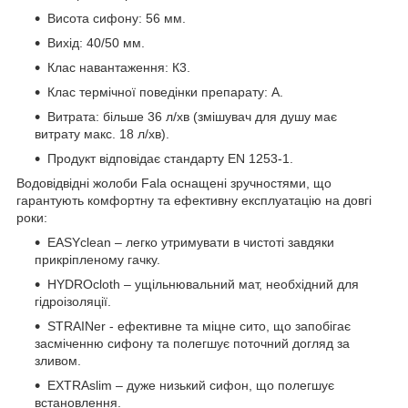
Висота сифону: 56 мм.
Вихід: 40/50 мм.
Клас навантаження: К3.
Клас термічної поведінки препарату: A.
Витрата: більше 36 л/хв (змішувач для душу має
витрату макс. 18 л/хв).
Продукт відповідає стандарту EN 1253-1.
Водовідвідні жолоби Fala оснащені зручностями, що
гарантують комфортну та ефективну експлуатацію на довгі
роки:
EASYclean – легко утримувати в чистоті завдяки
прикріпленому гачку.
HYDROcloth – ущільнювальний мат, необхідний для
гідроізоляції.
STRAINer - ефективне та міцне сито, що запобігає
засміченню сифону та полегшує поточний догляд за
зливом.
EXTRAslim – дуже низький сифон, що полегшує
встановлення.