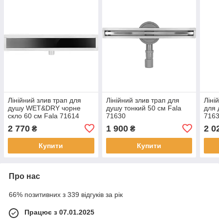
Лінійний злив трап для
Лінійний злив трап для
Ліні
душу WET&DRY чорне
душу тонкий 50 см Fala
для 
скло 60 см Fala 71614
71630
716
2 770
1 900
2 0
₴
₴
Купити
Купити
Про нас
66% позитивних з 339 відгуків за рік
Працює з 07.01.2025