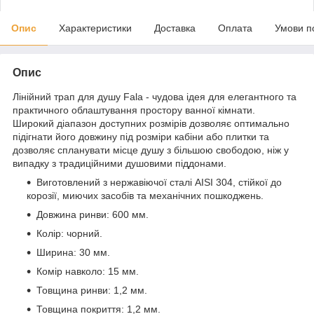
Опис
Характеристики
Доставка
Оплата
Умови п
Опис
Лінійний трап для душу Fala - чудова ідея для елегантного та
практичного облаштування простору ванної кімнати.
Широкий діапазон доступних розмірів дозволяє оптимально
підігнати його довжину під розміри кабіни або плитки та
дозволяє спланувати місце душу з більшою свободою, ніж у
випадку з традиційними душовими піддонами.
Виготовлений з нержавіючої сталі AISI 304, стійкої до
корозії, миючих засобів та механічних пошкоджень.
Довжина ринви: 600 мм.
Колір: чорний.
Ширина: 30 мм.
Комір навколо: 15 мм.
Товщина ринви: 1,2 мм.
Товщина покриття: 1,2 мм.