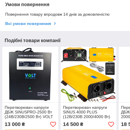
Умови повернення
Повернення товару впродовж 14 днів за домовленістю
Всі умови повернення
Подібні товари компанії
Перетворювач напруги
Перетворювач напруги
Пере
ДБЖ SINUSPRO-2500 Вт
SINUS 4000 PLUS
ДБЖ 
(24В/230В/2500 Вт) VOLT
(12В/230В 2000/4000 Вт)
2000
POLSKA
VOLT POLSKA
4SU
13 000
14 500
18 
₴
₴