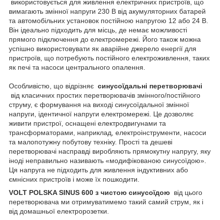
використовується для живлення електричних пристроїв, що
вимагають змінної напруги 230 В від акумуляторних батарей
та автомобільних установок постійною напругою 12 або 24 В.
Він ідеально підходить для місць, де немає можливості
прямого підключення до електромережі. Його також можна
успішно використовувати як аварійне джерело енергії для
пристроїв, що потребують постійного електроживлення, таких
як печі та насоси центрального опалення.
Особливістю, що відрізняє
синусоїдальні перетворювачі
від класичних простих перетворювачів змінного/постійного
струму, є формування на виході синусоїдальної змінної
напруги, ідентичної напруги електромережі. Це дозволяє
живити пристрої, оснащені електродвигунами та
трансформаторами, наприклад, електроінструменти, насоси
та малопотужну побутову техніку. Прості та дешеві
перетворювачі насправді виробляють прямокутну напругу, яку
іноді неправильно називають «модифікованою синусоїдою».
Ця напруга не підходить для живлення індуктивних або
ємнісних пристроїв і може їх пошкодити.
VOLT POLSKA SINUS 600 з чистою синусоїдою
від цього
перетворювача ми отримуватимемо такий самий струм, як і
від домашньої електророзетки.