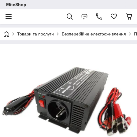
EliteShop
Товари та послуги
Безперебійне електроживлення
П