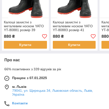
Калоші захистні з
Калоші захистні з
Кало
металевим носком YATO
металевим носком YATO
мет
YT-80881 розмір 39
YT-80883 розмір 41
YT-8
880
880
880
₴
₴
Купити
Купити
Про нас
66% позитивних з 339 відгуків за рік
Працює з 07.01.2025
м. Львів
79041, ул. Щирецька 34, Львовская область, Львів,
Україна
Контакти