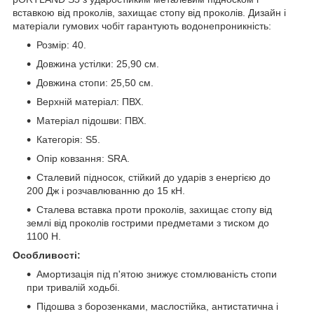
вставкою від проколів, захищає стопу від проколів. Дизайн і
матеріали гумових чобіт гарантують водонепроникність:
Розмір: 40.
Довжина устілки: 25,90 см.
Довжина стопи: 25,50 см.
Верхній матеріал: ПВХ.
Матеріал підошви: ПВХ.
Категорія: S5.
Опір ковзання: SRA.
Сталевий підносок, стійкий до ударів з енергією до
200 Дж і розчавлюванню до 15 кН.
Сталева вставка проти проколів, захищає стопу від
землі від проколів гострими предметами з тиском до
1100 Н.
Особливості:
Амортизація під п'ятою знижує стомлюваність стопи
при тривалій ходьбі.
Підошва з борозенками, маслостійка, антистатична і