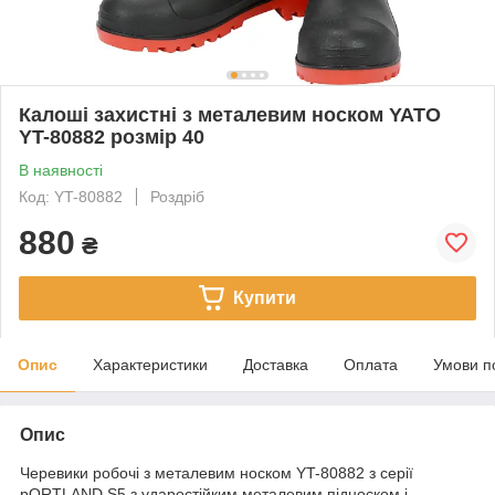
Калоші захистні з металевим носком YATO
YT-80882 розмір 40
В наявності
Код: YT-80882
Роздріб
880
₴
Купити
Опис
Характеристики
Доставка
Оплата
Умови п
Опис
Черевики робочі з металевим носком YT-80882 з серії
pORTLAND S5 з ударостійким металевим підноском і