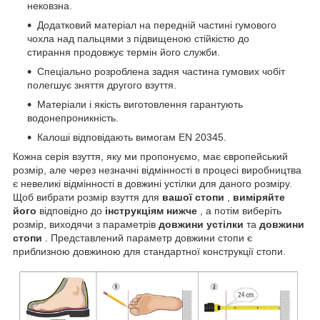
нековзна.
Додатковий матеріал на передній частині гумового
чохла над пальцями з підвищеною стійкістю до
стирання продовжує термін його служби.
Спеціально розроблена задня частина гумових чобіт
полегшує зняття другого взуття.
Матеріали і якість виготовлення гарантують
водонепроникність.
Калоші відповідають вимогам EN 20345.
Кожна серія взуття, яку ми пропонуємо, має європейський
розмір, але через незначні відмінності в процесі виробництва
є невеликі відмінності в довжині устілки для даного розміру.
Щоб вибрати розмір взуття для
вашої стопи
,
виміряйте
його
відповідно до
інструкціям нижче
, а потім виберіть
розмір, виходячи з параметрів
довжини устілки
та
довжини
стопи
. Представлений параметр довжини стопи є
приблизною довжиною для стандартної конструкції стопи.