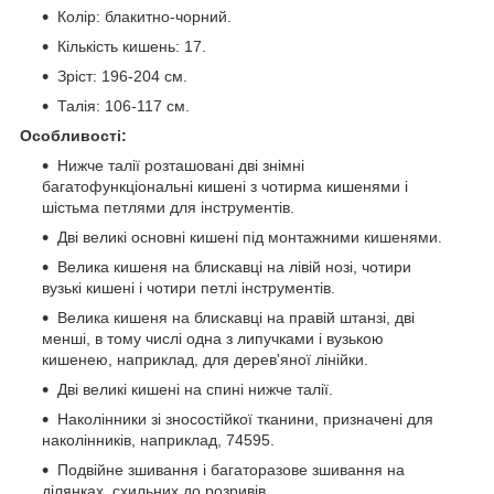
Колір: блакитно-чорний.
Кількість кишень: 17.
Зріст: 196-204 см.
Талія: 106-117 см.
Особливості:
Нижче талії розташовані дві знімні
багатофункціональні кишені з чотирма кишенями і
шістьма петлями для інструментів.
Дві великі основні кишені під монтажними кишенями.
Велика кишеня на блискавці на лівій нозі, чотири
вузькі кишені і чотири петлі інструментів.
Велика кишеня на блискавці на правій штанзі, дві
менші, в тому числі одна з липучками і вузькою
кишенею, наприклад, для дерев'яної лінійки.
Дві великі кишені на спині нижче талії.
Наколінники зі зносостійкої тканини, призначені для
наколінників, наприклад, 74595.
Подвійне зшивання і багаторазове зшивання на
ділянках, схильних до розривів.