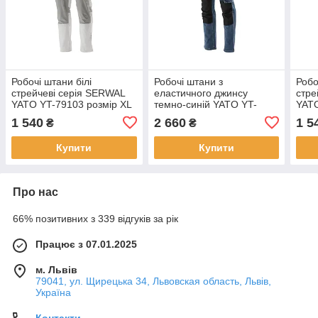
Робочі штани білі
Робочі штани з
Робо
стрейчеві серія SERWAL
еластичного джинсу
стре
YATO YT-79103 розмір XL
темно-синій YATO YT-
YATO
79055 розмір 2XL
3XL
1 540
2 660
1 5
₴
₴
Купити
Купити
Про нас
66% позитивних з 339 відгуків за рік
Працює з 07.01.2025
м. Львів
79041, ул. Щирецька 34, Львовская область, Львів,
Україна
Контакти