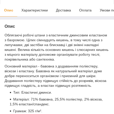
Опис
Характеристики
Доставка
Оплата
Умови п
Опис
Облягаючі робочі штани з еластичним джинсовим еластаном
з бахромою. Цілих сімнадцять кишень, в тому числі одна з
липучками, дві застібки на блискавці і дві знімні накладні
кишені. Велика кількість основних кишень і слюсарних кишень
з міцного матеріалу допоможе організувати роботу теслі,
покрівельника або сантехніка.
Основний матеріал - бавовна з додаванням поліестеру,
віскози і еластану. Бавовна як натуральний матеріал дуже
добре переноситься організмом і приємний для шкіри.
Додавання поліестеру підвищує стійкість до розривів, віскоза
підвищує гладкість, а еластан підвищує розтяжність.
Тип: Еластичні джинси.
Матеріал: 71% бавовна, 25,5% поліестер, 2% віскоза,
1,5% еластан/спандекс.
Грамаж: 325 г/м².