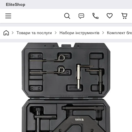
EliteShop
Товари та послуги
Набори інструментів
Комплект б