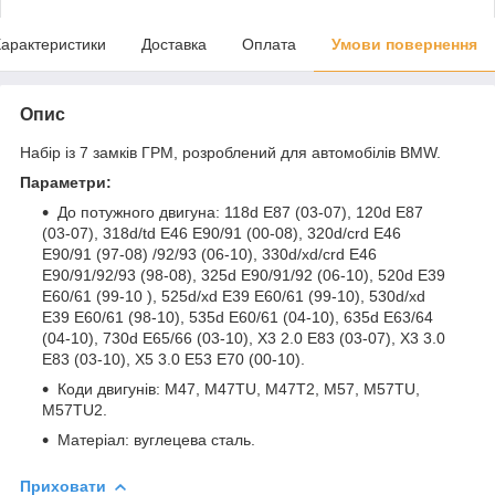
арактеристики
Доставка
Оплата
Умови повернення
Опис
Набір із 7 замків ГРМ, розроблений для автомобілів BMW.
Параметри:
До потужного двигуна: 118d E87 (03-07), 120d E87
(03-07), 318d/td E46 E90/91 (00-08), 320d/crd E46
E90/91 (97-08) /92/93 (06-10), 330d/xd/crd E46
E90/91/92/93 (98-08), 325d E90/91/92 (06-10), 520d E39
E60/61 (99-10 ), 525d/xd E39 E60/61 (99-10), 530d/xd
E39 E60/61 (98-10), 535d E60/61 (04-10), 635d E63/64
(04-10), 730d E65/66 (03-10), X3 2.0 E83 (03-07), X3 3.0
E83 (03-10), X5 3.0 E53 E70 (00-10).
Коди двигунів: M47, M47TU, M47T2, M57, M57TU,
M57TU2.
Матеріал: вуглецева сталь.
Приховати