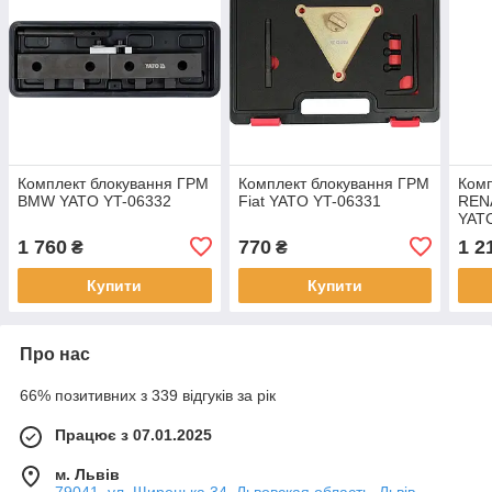
Комплект блокування ГРМ
Комплект блокування ГРМ
Комп
BMW YATO YT-06332
Fiat YATO YT-06331
RENA
YAT
1 760
770
1 2
₴
₴
Купити
Купити
Про нас
66% позитивних з 339 відгуків за рік
Працює з 07.01.2025
м. Львів
79041, ул. Щирецька 34, Львовская область, Львів,