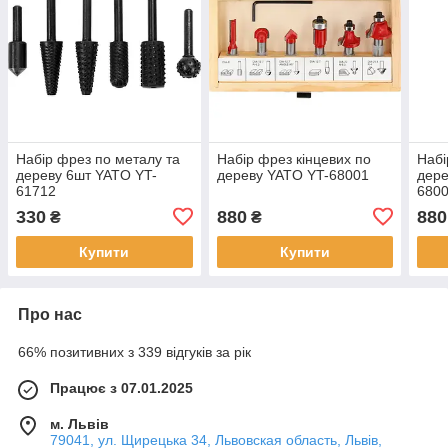
Набір фрез по металу та
Набір фрез кінцевих по
Набі
дереву 6шт YATO YT-
дереву YATO YT-68001
дере
61712
680
330
880
880
₴
₴
Купити
Купити
Про нас
66% позитивних з 339 відгуків за рік
Працює з 07.01.2025
м. Львів
79041, ул. Щирецька 34, Львовская область, Львів,