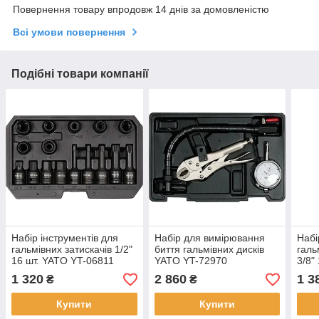
Повернення товару впродовж 14 днів за домовленістю
Всі умови повернення
Подібні товари компанії
Набір інструментів для
Набір для вимірювання
Набі
гальмівних затискачів 1/2"
биття гальмівних дисків
галь
16 шт. YATO YT-06811
YATO YT-72970
3/8"
1 320
2 860
1 3
₴
₴
Купити
Купити