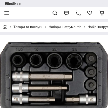
EliteShop
Товари та послуги
Набори інструментів
Набір інстру