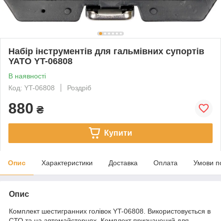
Набір інструментів для гальмівних супортів
YATO YT-06808
В наявності
Код: YT-06808
Роздріб
880
₴
Купити
Опис
Характеристики
Доставка
Оплата
Умови п
Опис
Комплект шестигранних голівок YT-06808. Використовується в
СТО та на автомайстернях. Комплект призначений для