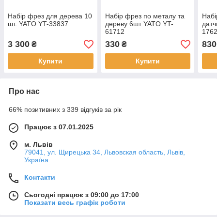
Набір фрез для дерева 10
Набір фрез по металу та
Набі
шт. YATO YT-33837
дереву 6шт YATO YT-
датч
61712
176
3 300
330
830
₴
₴
Купити
Купити
Про нас
66% позитивних з 339 відгуків за рік
Працює з 07.01.2025
м. Львів
79041, ул. Щирецька 34, Львовская область, Львів,
Україна
Контакти
Сьогодні працює з 09:00 до 17:00
Показати весь графік роботи