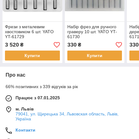
Фрези з металевим
Набір фрез для ручного
Набі
хвостовиком 6 шт. YATO
граверу 10 шт. YATO YT-
дере
YT-61729
61730
617
3 520
330
330
₴
₴
Купити
Купити
Про нас
66% позитивних з 339 відгуків за рік
Працює з 07.01.2025
м. Львів
79041, ул. Щирецька 34, Львовская область, Львів,
Україна
Контакти