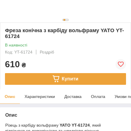
Фреза конічна з карбіду вольфраму YATO YT-
61724
В наявності
Код: YT-61724
Роздріб
610
₴
Купити
Опис
Характеристики
Доставка
Оплата
Умови п
Опис
Різець з карбіду вольфраму
YATO YT-61724
, який
відрізняється довговічністю та швидкістю різання.