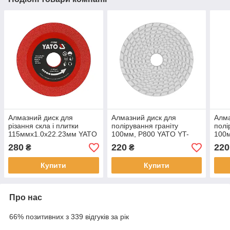
Алмазний диск для
Алмазний диск для
Алма
різання скла і плитки
полірування граніту
полі
115ммх1.0х22.23мм YATO
100мм, Р800 YATO YT-
100м
YT-59940
48204
482
280
220
220
₴
₴
Купити
Купити
Про нас
66% позитивних з 339 відгуків за рік