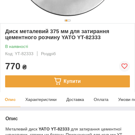
Диск металевий 375 мм для затирання
цементного розчину YATO YT-82333
В наявності
Код: YT-82333
Роздріб
770
₴
Купити
Опис
Характеристики
Доставка
Оплата
Умови п
Опис
Металевий диск
YATO YT-82333
для затирання цементної
штукатурки, стяжки чи бетону. Призначений для кельми YT-