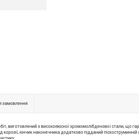
я замовлення
іт, виготовлений з високоякісної хромомолібденової стали, що гара
д корозії, кінчик наконечника додатково підданий піскоструминній 
астику.