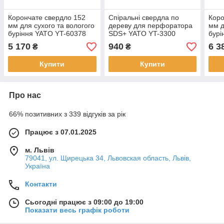
Корончате свердло 152
Спіральні свердла по
Коро
мм для сухого та вологого
дереву для перфоратора
мм д
буріння YATO YT-60378
SDS+ YATO YT-3300
бурі
5 170
940
6 3
₴
₴
Купити
Купити
Про нас
66% позитивних з 339 відгуків за рік
Працює з 07.01.2025
м. Львів
79041, ул. Щирецька 34, Львовская область, Львів,
Україна
Контакти
Сьогодні працює з 09:00 до 19:00
Показати весь графік роботи