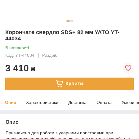
Корончате свердло SDS+ 82 мм YATO YT-
44034
В наявності
Код: YT-44034
Роздріб
3 410
₴
Купити
Опис
Характеристики
Доставка
Оплата
Умови п
Опис
Призначено для роботи з ударними пристроями при
просверливании отворів, наприклад, під монтажні коробки, в