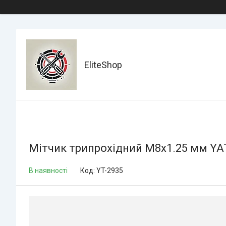
EliteShop
Мітчик трипрохідний М8х1.25 мм YA
В наявності
Код:
YT-2935