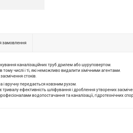
я замовлення
кування каналізаційних труб дрилем або шуруповертом.
 тому числі і ті, які неможливо видалити хімічними агентами.
засмічення стоків.
а і вручну передається ковзним рухом.
є тривалу ефективність шліфування і дроблення утворених засміче
професіоналами водопостачання та каналізації, гідротехнічних сп