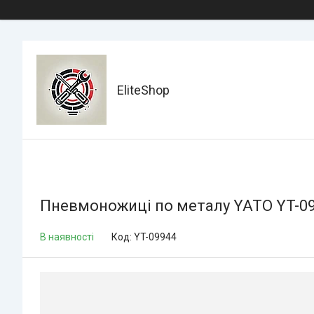
EliteShop
Пневмоножиці по металу YATO YT-0
В наявності
Код:
YT-09944