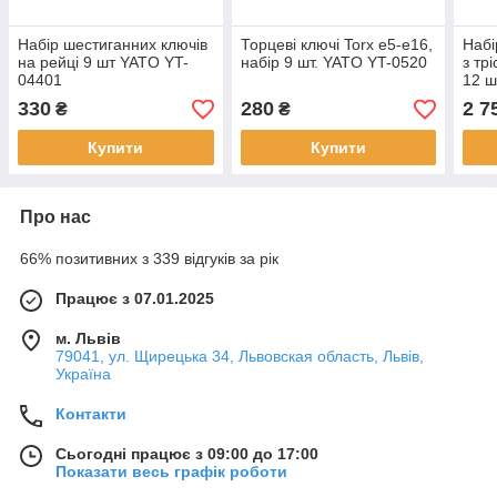
Набір шестиганних ключів
Торцеві ключі Torx e5-e16,
Набі
на рейці 9 шт YATO YT-
набір 9 шт. YATO YT-0520
з тр
04401
12 ш
330
280
2 7
₴
₴
Купити
Купити
Про нас
66% позитивних з 339 відгуків за рік
Працює з 07.01.2025
м. Львів
79041, ул. Щирецька 34, Львовская область, Львів,
Україна
Контакти
Сьогодні працює з 09:00 до 17:00
Показати весь графік роботи