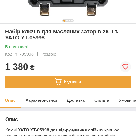
Набір ключів для масляних заторів 26 шт.
YATO YT-05998
В наявності
Код: YT-05998
Роздріб
1 380
₴
Купити
Опис
Характеристики
Доставка
Оплата
Умови п
Опис
Ключі
YATO YT-05998
для відкручування олійних кришок
піддонів, що використовуються в більшості автомобілів.