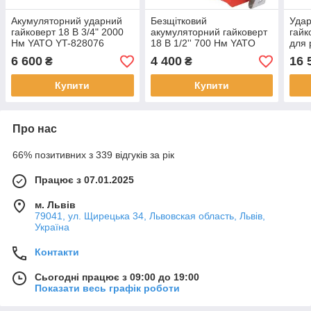
Акумуляторний ударний
Безщітковий
Удар
гайковерт 18 В 3/4" 2000
акумуляторний гайковерт
гайк
Нм YATO YT-828076
18 В 1/2'' 700 Нм YATO
для 
YT-828061
M18 
6 600
4 400
16 
₴
₴
828
Купити
Купити
Про нас
66% позитивних з 339 відгуків за рік
Працює з 07.01.2025
м. Львів
79041, ул. Щирецька 34, Львовская область, Львів,
Україна
Контакти
Сьогодні працює з 09:00 до 19:00
Показати весь графік роботи