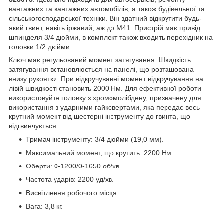
вантажних та вантажних автомобілів, а також будівельної та
сільськогосподарської техніки. Він здатний відкрутити будь-
який гвинт, навіть іржавий, аж до М41. Пристрій має привід
шпинделя 3/4 дюйми, в комплект також входить перехідник на
головки 1/2 дюйми.
Ключ має регульований момент затягування. Швидкість
затягування встановлюється на панелі, що розташована
внизу рукоятки. При відкручуванні момент відкручування на
лівій швидкості становить 2000 Нм. Для ефективної роботи
використовуйте головку з хромомолібдену, призначену для
використання з ударними гайковертами, яка передає весь
крутний момент від шестерні інструменту до гвинта, що
відгвинчується.
Тримач інструменту: 3/4 дюйми (19,0 мм).
Максимальний момент, що крутить: 2200 Нм.
Оберти: 0-1200/0-1650 об/хв.
Частота ударів: 2200 уд/хв.
Висвітлення робочого місця.
Вага: 3,8 кг.