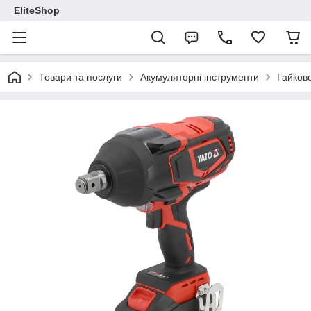
EliteShop
Товари та послуги
Акумуляторні інструменти
Гайков