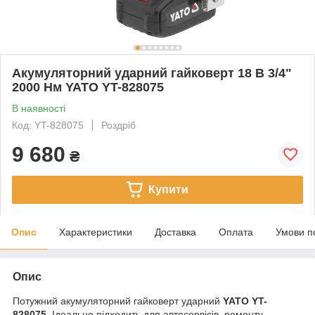
Акумуляторний ударний гайковерт 18 В 3/4"
2000 Нм YATO YT-828075
В наявності
Код: YT-828075
Роздріб
9 680
₴
Купити
Опис
Характеристики
Доставка
Оплата
Умови п
Опис
Потужний акумуляторний гайковерт ударний
YATO YT-
828075
. Ідеально підходить для автосервісів, ремонту