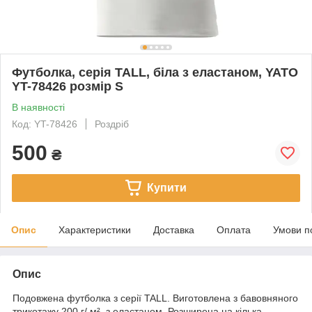
Футболка, серія TALL, біла з еластаном, YATO
YT-78426 розмір S
В наявності
Код: YT-78426
Роздріб
500
₴
Купити
Опис
Характеристики
Доставка
Оплата
Умови п
Опис
Подовжена футболка з серії TALL. Виготовлена з бавовняного
трикотажу 200 г/ м² з еластаном. Розширена на кілька