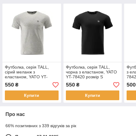
Футболка, серія TALL,
Футболка, серія TALL,
Футб
сірий меланж з
чорна з еластаном, YATO
з ел
еластаном, YATO YT-
YT-78420 розмір S
7842
78450 розмір S
550
550
500
₴
₴
Купити
Купити
Про нас
66% позитивних з 339 відгуків за рік