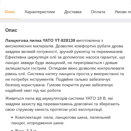
Опис
Характеристики
Доставка
Оплата
Умови п
Опис
Ланцюгова пилка YATO YT-828138
виготовлена з
високоякісних матеріалів. Дозволяє комфортно рубати дрова
завдяки великій потужності, зручній рукоятці та перемикачеві.
Ефективна циркуляція олії за допомогою насоса гарантує, що
ланцюг завжди буде змащений, не перегрівається і довше
залишається гострим. Оглядове вікно дозволяє контролювати
рівень олії. Система натягу ланцюга проста у використанні та
не потребує інструментів. Подвійне гальмо забезпечує
безпеку користувача. Гумове покриття ручки забезпечує
надійний хват під час роботи.
Живиться пила від акумуляторів системи YATO 18 В, які
завдяки захисту від перевантажень довговічні та зберігають
свою струмову ємність протягом усієї експлуатації.
Комплектація: пила, ланцюгова шина, пиляльний
ланцюг, огородження шини.
Вага: 3,3 кг.