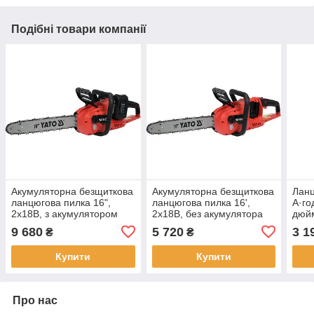
Подібні товари компанії
Акумуляторна безщиткова
Акумуляторна безщиткова
Ланц
ланцюгова пилка 16",
ланцюгова пилка 16',
А·го
2х18В, з акумулятором
2х18В, без акумулятора
дюйм
4Аг YATO YT-828131
YATO YT-828132
9 680
5 720
3 1
₴
₴
Купити
Купити
Про нас