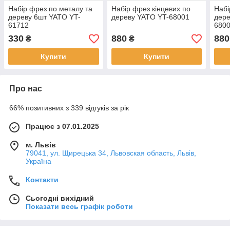
Набір фрез по металу та
Набір фрез кінцевих по
Набі
дереву 6шт YATO YT-
дереву YATO YT-68001
дере
61712
680
330
880
880
₴
₴
Купити
Купити
Про нас
66% позитивних з 339 відгуків за рік
Працює з 07.01.2025
м. Львів
79041, ул. Щирецька 34, Львовская область, Львів,
Україна
Контакти
Сьогодні вихідний
Показати весь графік роботи