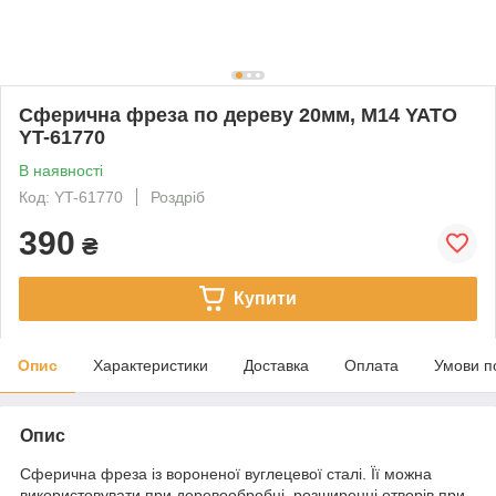
Сферична фреза по дереву 20мм, М14 YATO
YT-61770
В наявності
Код: YT-61770
Роздріб
390
₴
Купити
Опис
Характеристики
Доставка
Оплата
Умови п
Опис
Сферична фреза із вороненої вуглецевої сталі. Її можна
використовувати при деревообробці, розширенні отворів при