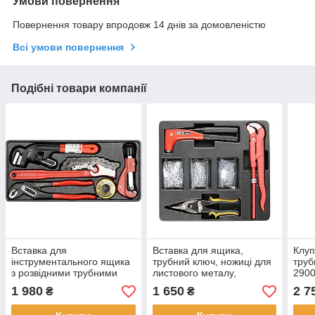
Умови повернення
Повернення товару впродовж 14 днів за домовленістю
Всі умови повернення
Подібні товари компанії
Вставка для
Вставка для ящика,
Клуп
інструментального ящика
трубний ключ, ножиці для
труб
з розвідними трубними
листового металу,
290
ключами Yato YT-55481
заклепочники заклепки
1 980
1 650
2 7
₴
₴
YATO YT-55478