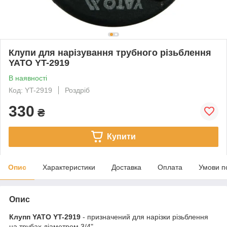
Клупи для нарізування трубного різьблення
YATO YT-2919
В наявності
Код: YT-2919
Роздріб
330
₴
Купити
Опис
Характеристики
Доставка
Оплата
Умови п
Опис
Клупп YATO YT-2919
- призначений для нарізки різьблення
на трубах діаметром 3/4".