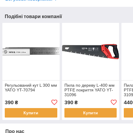
Подібні товари компанії
Регульований кут L 300 мм
Пила по дереву L-400 мм
Пила
YATO YT-70794
PTFE покриття YATO YT-
PTFE
31096
310
390
390
440
₴
₴
Купити
Купити
Про нас