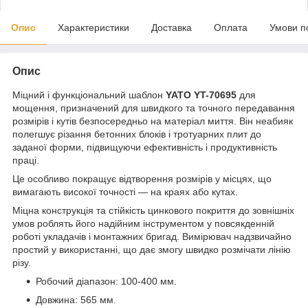
Опис
Характеристики
Доставка
Оплата
Умови п
Опис
Міцний і функціональний шаблон
YATO YT-70695
для
мощення, призначений для швидкого та точного передавання
розмірів і кутів безпосередньо на матеріал миття. Він неабияк
полегшує різання бетонних блоків і тротуарних плит до
заданої форми, підвищуючи ефективність і продуктивність
праці.
Це особливо покращує відтворення розмірів у місцях, що
вимагають високої точності — на краях або кутах.
Міцна конструкція та стійкість цинкового покриття до зовнішніх
умов роблять його надійним інструментом у повсякденній
роботі укладачів і монтажних бригад. Вимірювач надзвичайно
простий у використанні, що дає змогу швидко розмічати лінію
різу.
Робочий діапазон: 100-400 мм.
Довжина: 565 мм.