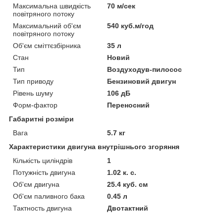
Максимальна швидкість
70 м/сек
повітряного потоку
Максимальний об'єм
540 куб.м/год
повітряного потоку
Об'єм сміттєзбірника
35 л
Стан
Новий
Тип
Воздуходув-пилосос
Тип приводу
Бензиновий двигун
Рівень шуму
106 дБ
Форм-фактор
Переносний
Габаритні розміри
Вага
5.7 кг
Характеристики двигуна внутрішнього згоряння
Кількість циліндрів
1
Потужність двигуна
1.02 к. с.
Об'єм двигуна
25.4 куб. см
Об'єм паливного бака
0.45 л
Тактность двигуна
Двотактний