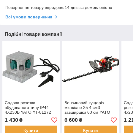
Повернення товару впродовж 14 днів за домовленістю
Всі умови повернення
Подібні товари компанії
Садова розетка
Бензиновий кущоріз
Садо
вбудованого типу IP44
місткістю 25.4 см3
розе
4X230В YATO YT-81272
завширшки 60 см YATO
4х2
YT-84797
1 430
6 600
1 2
₴
₴
Купити
Купити