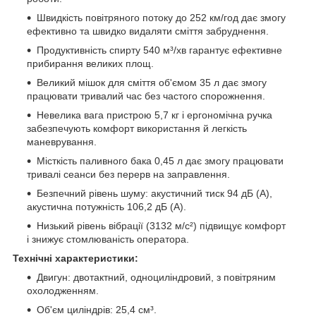
Швидкість повітряного потоку до 252 км/год дає змогу
ефективно та швидко видаляти сміття забруднення.
Продуктивність спирту 540 м³/хв гарантує ефективне
прибирання великих площ.
Великий мішок для сміття об'ємом 35 л дає змогу
працювати тривалий час без частого спорожнення.
Невелика вага пристрою 5,7 кг і ергономічна ручка
забезпечують комфорт використання й легкість
маневрування.
Місткість паливного бака 0,45 л дає змогу працювати
тривалі сеанси без перерв на заправлення.
Безпечний рівень шуму: акустичний тиск 94 дБ (А),
акустична потужність 106,2 дБ (А).
Низький рівень вібрації (3132 м/с²) підвищує комфорт
і знижує стомлюваність оператора.
Технічні характеристики:
Двигун: двотактний, одноциліндровий, з повітряним
охолодженням.
Об'єм циліндрів: 25,4 см³.