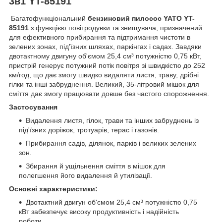
3в1 YT-85191
Багатофункціональний
бензиновий пилосос YATO YT-
85191
з функцією повітродувки та знищувача, призначений
для ефективного прибирання та підтримання чистоти в
зелених зонах, під'їзних шляхах, паркінгах і садах. Завдяки
двотактному двигуну об'ємом 25,4 см³ потужністю 0,75 кВт,
пристрій генерує потужний потік повітря зі швидкістю до 252
км/год, що дає змогу швидко видаляти листя, траву, дрібні
гілки та інші забруднення. Великий, 35-літровий мішок для
сміття дає змогу працювати довше без частого спорожнення.
Застосування
Видалення листя, гілок, трави та інших забруднень із
під'їзних доріжок, тротуарів, терас і газонів.
Прибирання садів, ділянок, парків і великих зелених
зон.
Збирання й ущільнення сміття в мішок для
полегшення його видалення й утилізації.
Основні характеристики:
Двотактний двигун об'ємом 25,4 см³ потужністю 0,75
кВт забезпечує високу продуктивність і надійність
роботи.