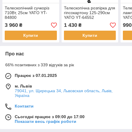
Телескопічний сучкоріз
Телескопічна розпірка для
Теле
710Вт, 25см YATO YT-
гіпсокартону 125-290см
ламп
84800
YATO YT-64552
YAT
3 960
1 430
990
₴
₴
Купити
Купити
Про нас
66% позитивних з 339 відгуків за рік
Працює з 07.01.2025
м. Львів
79041, ул. Щирецька 34, Львовская область, Львів,
Україна
Контакти
Сьогодні працює з 09:00 до 17:00
Показати весь графік роботи