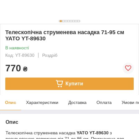
Телескопічна струменева насадка 71-95 см
YATO YT-89630
В наявності
Код: YT-89630
Роздріб
770
₴
Купити
Опис
Характеристики
Доставка
Оплата
Умови п
Опис
Телескопічна струменева насадка
YATO YT-89630
з
регульованою довжиною від 71 до 95 см. Призначена для