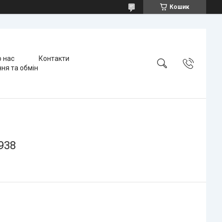
Кошик
 нас
Контакти
ня та обмін
938