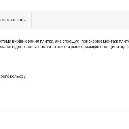
я замовлення
стеми вирівнювання плитки, яка спрощує і прискорює монтаж плитки
аної підлогової та настінної плитки різних розмірів і товщини від 
ірого кольору.