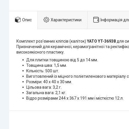
Опис
Характеристики
Інформація дл
Комплект роз'ємних кліпсів (каліток)
YATO YT-36938
для си
Призначений для керамічної, керамогранітної та ректифіков
високоякісного пластику.
Для плитки товщиною від 5 до 14 мм.
Товщина шва: 1,5 мм.
Кількість: 500 шт.
Виготовлений із міцного поліетиленового матеріалу с
Розміри: 40 x 40 x 30 мм.
Цільова вага: 3,2 г.
Загальна вага: 2,1 кг.
Відро розмірами 244 x 367 x 191 мм і місткістю 12 л.