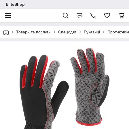
EliteShop
Товари та послуги
Спецодяг
Рукавиці
Протиковзн