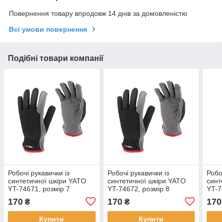
Повернення товару впродовж 14 днів за домовленістю
Всі умови повернення
Подібні товари компанії
Робочі рукавички із
Робочі рукавички із
Робо
синтетичної шкіри YATO
синтетичної шкіри YATO
синт
YT-74671, розмір 7
YT-74672, розмір 8
YT-7
170
170
170
₴
₴
Купити
Купити