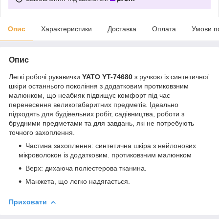
Опис
Характеристики
Доставка
Оплата
Умови п
Опис
Легкі робочі рукавички
YATO YT-74680
з ручкою із синтетичної
шкіри останнього покоління з додатковим протиковзним
малюнком, що неабияк підвищує комфорт під час
перенесення великогабаритних предметів. Ідеально
підходять для будівельних робіт, садівництва, роботи з
брудними предметами та для завдань, які не потребують
точного захоплення.
Частина захоплення: синтетична шкіра з нейлонових
мікроволокон із додатковим. протиковзним малюнком
Верх: дихаюча поліестерова тканина.
Манжета, що легко надягається.
Приховати