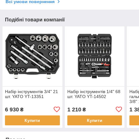
Всі умови повернення
Подібні товари компанії
Набір інструментів 3/4" 21
Набір інструментів 1/4" 68
Набі
шт. YATO YT-13351
шт. YATO YT-14502
галь
3/8"
6 930
1 210
1 3
₴
₴
Купити
Купити