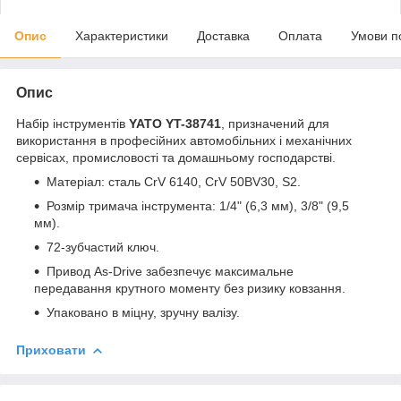
Опис
Характеристики
Доставка
Оплата
Умови п
Опис
Набір інструментів
YATO YT-38741
, призначений для
використання в професійних автомобільних і механічних
сервісах, промисловості та домашньому господарстві.
Матеріал: сталь CrV 6140, CrV 50BV30, S2.
Розмір тримача інструмента: 1/4" (6,3 мм), 3/8" (9,5
мм).
72-зубчастий ключ.
Привод As-Drive забезпечує максимальне
передавання крутного моменту без ризику ковзання.
Упаковано в міцну, зручну валізу.
Приховати