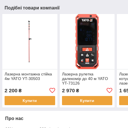
Подібні товари компанії
Лазерна монтажна стійка
Лазерна рулетка
Лазе
4м YATO YT-30503
далекомір до 40 м YATO
коту
YT-73126
лаз
2 200
2 970
1 6
₴
₴
Купити
Купити
Про нас