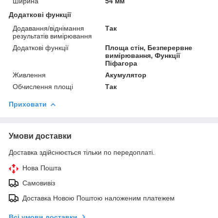
Ширина
54 мм
Додаткові функції
Додавання/віднімання
Так
результатів вимірювання
Додаткові функції
Площа стін, Безперервне
вимірювання, Функції
Піфагора
Живлення
Акумулятор
Обчислення площі
Так
Приховати
Умови доставки
Доставка здійснюється тільки по передоплаті.
Нова Пошта
Самовивіз
Доставка Новою Поштою наложеним платежем
Всі умови доставки