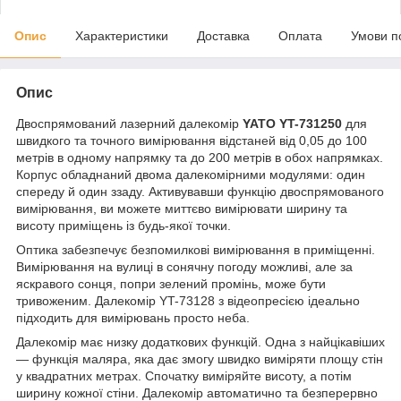
Опис
Характеристики
Доставка
Оплата
Умови п
Опис
Двоспрямований лазерний далекомір
YATO YT-731250
для
швидкого та точного вимірювання відстаней від 0,05 до 100
метрів в одному напрямку та до 200 метрів в обох напрямках.
Корпус обладнаний двома далекомірними модулями: один
спереду й один ззаду. Активувавши функцію двоспрямованого
вимірювання, ви можете миттєво вимірювати ширину та
висоту приміщень із будь-якої точки.
Оптика забезпечує безпомилкові вимірювання в приміщенні.
Вимірювання на вулиці в сонячну погоду можливі, але за
яскравого сонця, попри зелений промінь, може бути
тривоженим. Далекомір YT-73128 з відеопресією ідеально
підходить для вимірювань просто неба.
Далекомір має низку додаткових функцій. Одна з найцікавіших
— функція маляра, яка дає змогу швидко виміряти площу стін
у квадратних метрах. Спочатку виміряйте висоту, а потім
ширину кожної стіни. Далекомір автоматично та безперервно