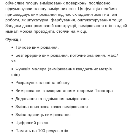
обчислює площу вимірюваних поверхонь, послідовно
підсумовуючи площу виміряних стін. Ця функція неабияк
пришвидшує вимірювання під час складання змет на такі
роботи, як штукатурка, фарбування, оштукатурування тощо.
Завдяки двоспрямованій конструкції, вимірювання стін в одній
кімнаті можна проводити, стоячи на місці.
Функції
Точкове вимірювання.
Безперервне вимірювання, поточне значення, макс/
хв.
Функція маляра (вимірювання квадратних метрів
стін).
Розрахунок площі та обсягу.
Вимірювання з використанням теореми Піфагора.
Додавання та віднімання вимірювань.
Змінна початкова точка вимірювання.
Зміна одиниць вимірювання.
Цифровий рівень.
Пам'ять на 100 результатів.