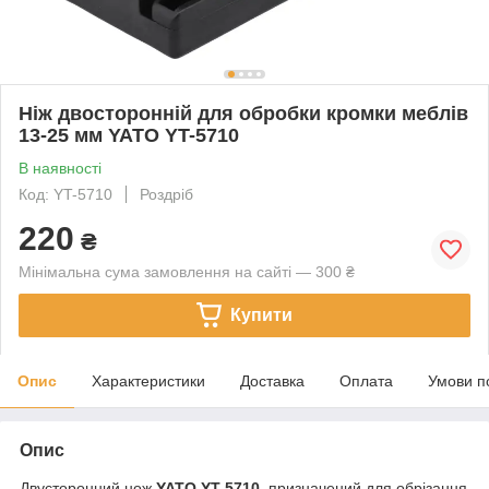
Ніж двосторонній для обробки кромки меблів
13-25 мм YATO YT-5710
В наявності
Код: YT-5710
Роздріб
220
₴
Мінімальна сума замовлення на сайті — 300 ₴
Купити
Опис
Характеристики
Доставка
Оплата
Умови п
Опис
Двусторонний нож
YATO YT-5710,
призначений для обрізання