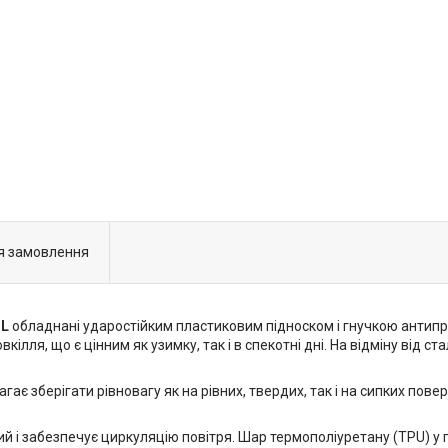
я замовлення
PL
обладнані ударостійким пластиковим підноском і гнучкою антип
лля, що є цінним як узимку, так і в спекотні дні. На відміну від с
ає зберігати рівновагу як на рівних, твердих, так і на сипких пове
й і забезпечує циркуляцію повітря. Шар термополіуретану (TPU) у п