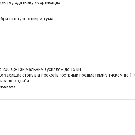
ечують додаткову амортизацію.
бри та штучної шкіри, гума.
о 200 Дж і знімальним зусиллям до 15 кН.
о захищає стопу від проколів гострими предметами з тиском до 11
ривалої ходьби.
иковзна.