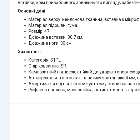
вставки, крім привабливого зовнішнього вигляду, забезп
Основні дані:
Матеріал верху: нейлонова тканина, вставка з мікрофі
Матеріал підошви: гума.
Розмір: 47.
Довжина вставки: 30,7 см.
Довжина ноги: 30 см.
Захист ніг:
Категорія: S1PL.
Опір ковзанню: SR.
Композитний підносок, стійкий до ударів з енергією д
Антипрокольна вставка з пластику завтовшки 4 мм, щ
Амортизація під п'ятою знижує втому стопи під час т
Рифлена підошва, маслостійка, антистатична та прот