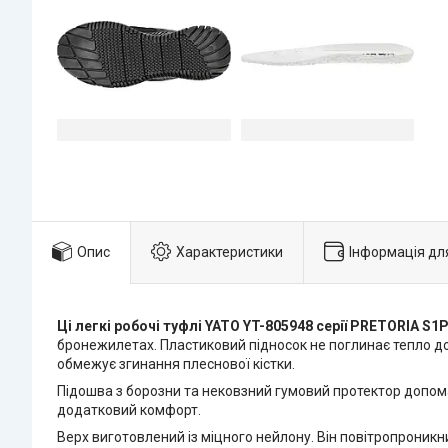
Опис
Характеристики
Інформація дл
Ці легкі робочі туфлі YATO YT-805948 серії PRETORIA S1
бронежилетах. Пластиковий підносок не поглинає тепло довкі
обмежує згинання плеснової кістки.
Підошва з борозни та нековзний гумовий протектор допомаг
додатковий комфорт.
Верх виготовлений із міцного нейлону. Він повітропроникни